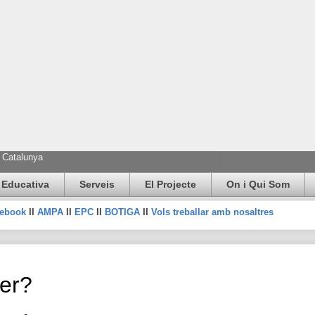
e Catalunya
 Educativa
Serveis
El Projecte
On i Qui Som
cebook
II
AMPA
II
EPC
II
BOTIGA
II
Vols treballar amb nosaltres