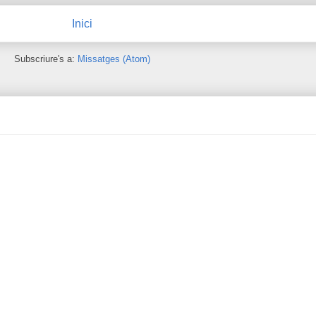
Inici
Subscriure's a:
Missatges (Atom)