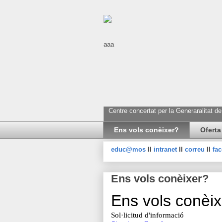
aaa
Centre concertat per la Generaralitat d
Ens vols conèixer?
Oferta
educ@mos
II
intranet
II
correu
II
fa
Ens vols conèixer?