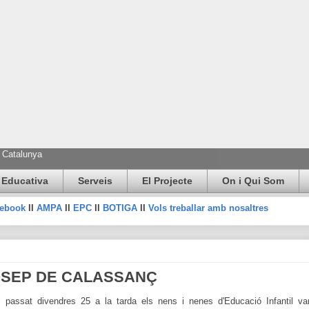
e Catalunya
 Educativa
Serveis
El Projecte
On i Qui Som
cebook
II
AMPA
II
EPC
II
BOTIGA
II
Vols treballar amb nosaltres
OSEP DE CALASSANÇ
l passat divendres 25 a la tarda els nens i nenes d'Educació Infantil v