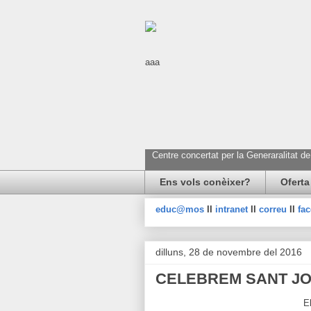
aaa
Centre concertat per la Generaralitat d
Ens vols conèixer?
Oferta
educ@mos
II
intranet
II
correu
II
fa
dilluns, 28 de novembre del 2016
CELEBREM SANT J
E