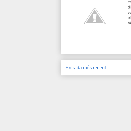
c
d
v
e
V
Entrada més recent