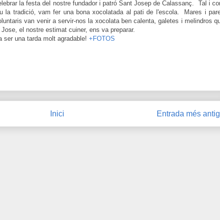
elebrar la festa del nostre fundador i patró Sant Josep de Calassanç. Tal i c
iu la tradició, vam fer una bona xocolatada al pati de l'escola. Mares i par
oluntaris van venir a servir-nos la xocolata
ben calenta, galetes i melindros
q
l Jose, el nostre estimat cuiner, ens va preparar.
a ser una tarda molt agradable!
+FOTOS
Inici
Entrada més anti