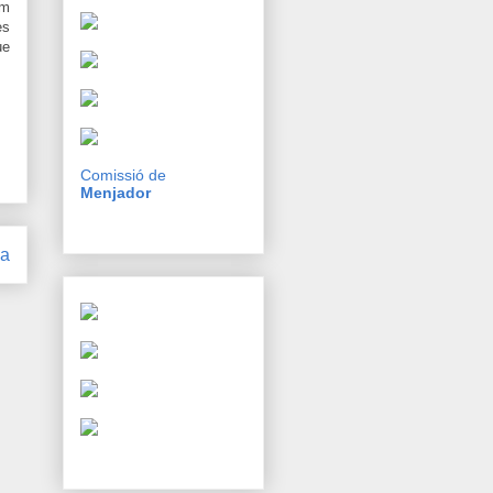
om
es
ue
Comissió de
Menjador
ga