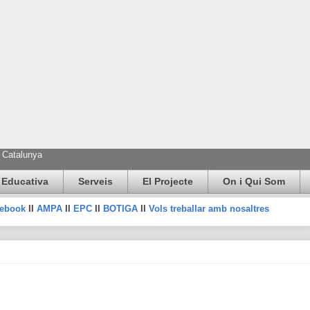
e Catalunya
 Educativa
Serveis
El Projecte
On i Qui Som
cebook
II
AMPA
II
EPC
II
BOTIGA
II
Vols treballar amb nosaltres