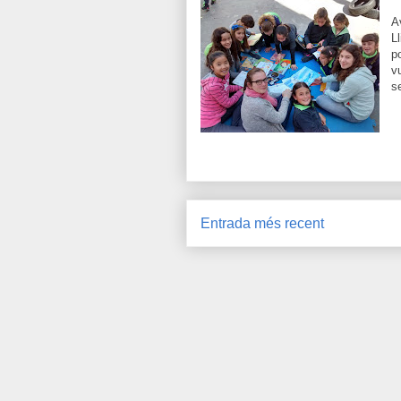
A
L
p
v
s
Entrada més recent