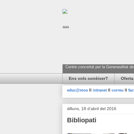
aaa
Centre concertat per la Generaralitat d
Ens vols conèixer?
Oferta
educ@mos
II
intranet
II
correu
II
fa
dilluns, 18 d’abril del 2016
Bibliopati