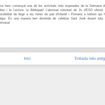
vui hem començat una de les activitats més esperades de la Setmana d
libre i la Lectura: la Bibliopati! L'alumnat voluntari de 2n d'ESO oferirà 
ossibilitat de llegir a les hores de pati d'Infantil i Primària a tothom qui 
ulgui. És una manera ben divertida de celebrar Sant Jordi durant tota 
etmana!
Inici
Entrada més anti