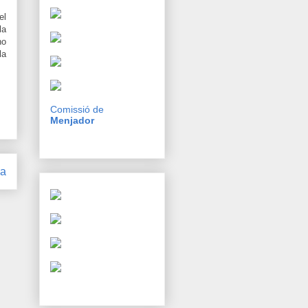
el
la
ho
la
Comissió de
Menjador
ga