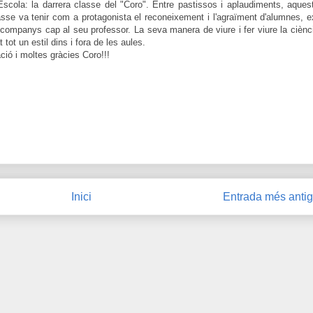
Escola: la darrera classe del "Coro". Entre pastissos i aplaudiments, aques
asse va tenir com a protagonista el reconeixement i l'agraïment d'alumnes, e
companys cap al seu professor. La seva manera de viure i fer viure la ciènc
tot un estil dins i fora de les aules.
ació i moltes gràcies Coro!!!
Inici
Entrada més anti