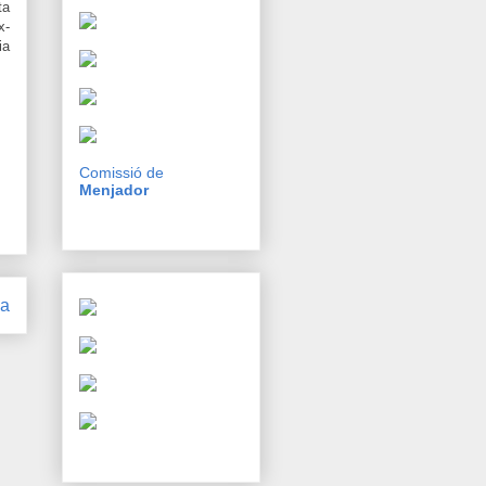
ta
x-
ia
Comissió de
Menjador
ga