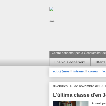
aaa
Centre concertat per la Generaralitat d
Ens vols conèixer?
Oferta
educ@mos
II
intranet
II
correu
II
fa
divendres, 15 de novembre del 20
L'última classe d'en
Aquest pas